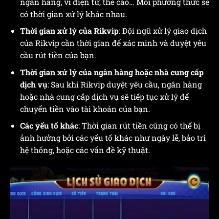
ngân hàng, ví điện tử, thẻ cào… Mỗi phương thức sẽ
có thời gian xử lý khác nhau.
Thời gian xử lý của Rikvip
: Đội ngũ xử lý giao dịch
của Rikvip cần thời gian để xác minh và duyệt yêu
cầu rút tiền của bạn.
Thời gian xử lý của ngân hàng hoặc nhà cung cấp
dịch vụ
: Sau khi Rikvip duyệt yêu cầu, ngân hàng
hoặc nhà cung cấp dịch vụ sẽ tiếp tục xử lý để
chuyển tiền vào tài khoản của bạn.
Các yếu tố khác
: Thời gian rút tiền cũng có thể bị
ảnh hưởng bởi các yếu tố khác như ngày lễ, bảo trì
hệ thống, hoặc các vấn đề kỹ thuật.