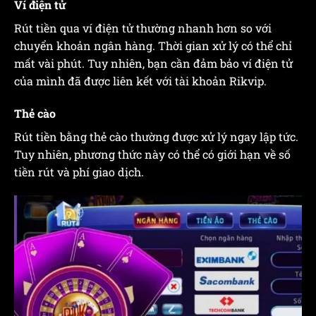
Ví điện tử
Rút tiền qua ví điện tử thường nhanh hơn so với
chuyển khoản ngân hàng. Thời gian xử lý có thể chỉ
mất vài phút. Tuy nhiên, bạn cần đảm bảo ví điện tử
của mình đã được liên kết với tài khoản Rikvip.
Thẻ cào
Rút tiền bằng thẻ cào thường được xử lý ngay lập tức.
Tuy nhiên, phương thức này có thể có giới hạn về số
tiền rút và phí giao dịch.