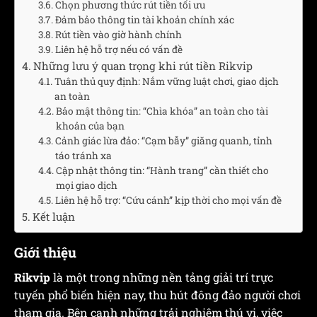
Chọn phương thức rút tiền tối ưu
Đảm bảo thông tin tài khoản chính xác
Rút tiền vào giờ hành chính
Liên hệ hỗ trợ nếu có vấn đề
Những lưu ý quan trọng khi rút tiền Rikvip
Tuân thủ quy định: Nắm vững luật chơi, giao dịch
an toàn
Bảo mật thông tin: “Chìa khóa” an toàn cho tài
khoản của bạn
Cảnh giác lừa đảo: “Cạm bẫy” giăng quanh, tỉnh
táo tránh xa
Cập nhật thông tin: “Hành trang” cần thiết cho
mọi giao dịch
Liên hệ hỗ trợ: “Cứu cánh” kịp thời cho mọi vấn đề
Kết luận
Giới thiệu
Rikvip
là một trong những nền tảng giải trí trực
tuyến phổ biến hiện nay, thu hút đông đảo người chơi
tham gia. Bên cạnh những trải nghiệm thú vị, việc