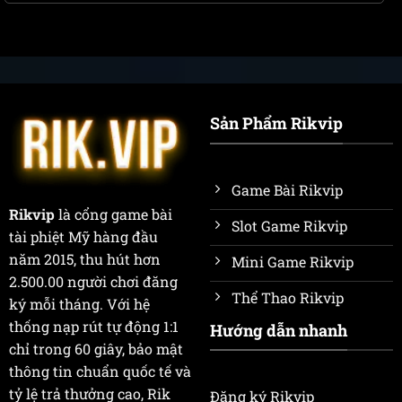
Sản Phẩm Rikvip
Game Bài Rikvip
Rikvip
là cổng game bài
Slot Game Rikvip
tài phiệt Mỹ hàng đầu
năm 2015, thu hút hơn
Mini Game Rikvip
2.500.00 người chơi đăng
Thể Thao Rikvip
ký mỗi tháng. Với hệ
thống nạp rút tự động 1:1
Hướng dẫn nhanh
chỉ trong 60 giây, bảo mật
thông tin chuẩn quốc tế và
tỷ lệ trả thưởng cao, Rik
Đăng ký Rikvip