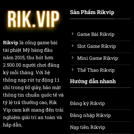
Sản Phẩm Rikvip
Game Bài Rikvip
Rikvip
là cổng game bài
Slot Game Rikvip
tài phiệt Mỹ hàng đầu
năm 2015, thu hút hơn
Mini Game Rikvip
2.500.00 người chơi đăng
Thể Thao Rikvip
ký mỗi tháng. Với hệ
thống nạp rút tự động 1:1
Hướng dẫn nhanh
chỉ trong 60 giây, bảo mật
thông tin chuẩn quốc tế và
tỷ lệ trả thưởng cao, Rik
Đăng ký Rikvip
Vip cam kết mang đến trải
Đăng nhập Rikvip
nghiệm giải trí an toàn và
hấp dẫn.
Nạp tiền Rikvip