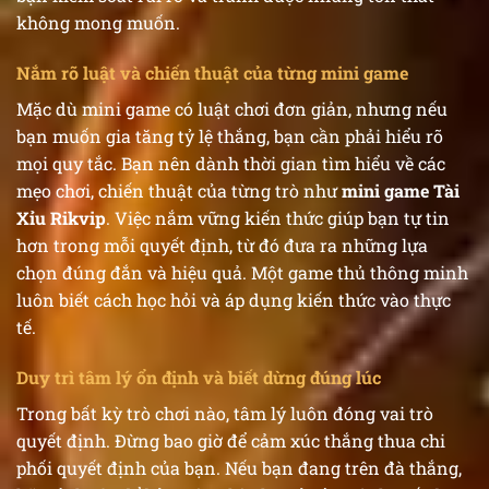
không mong muốn.
Nắm rõ luật và chiến thuật của từng mini game
Mặc dù mini game có luật chơi đơn giản, nhưng nếu
bạn muốn gia tăng tỷ lệ thắng, bạn cần phải hiểu rõ
mọi quy tắc. Bạn nên dành thời gian tìm hiểu về các
mẹo chơi, chiến thuật của từng trò như
mini game Tài
Xỉu Rikvip
. Việc nắm vững kiến thức giúp bạn tự tin
hơn trong mỗi quyết định, từ đó đưa ra những lựa
chọn đúng đắn và hiệu quả. Một game thủ thông minh
luôn biết cách học hỏi và áp dụng kiến thức vào thực
tế.
Duy trì tâm lý ổn định và biết dừng đúng lúc
Trong bất kỳ trò chơi nào, tâm lý luôn đóng vai trò
quyết định. Đừng bao giờ để cảm xúc thắng thua chi
phối quyết định của bạn. Nếu bạn đang trên đà thắng,