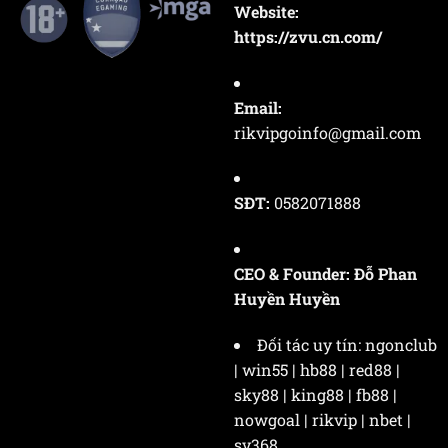
Website:
https://zvu.cn.com/
Email:
rikvipgoinfo@gmail.com
SĐT:
0582071888
CEO & Founder:
Đỗ Phan
Huyền Huyền
Đối tác uy tín:
ngonclub
|
win55
|
hb88
|
red88
|
sky88
|
king88
|
fb88
|
nowgoal
|
rikvip
|
nbet
|
sv368