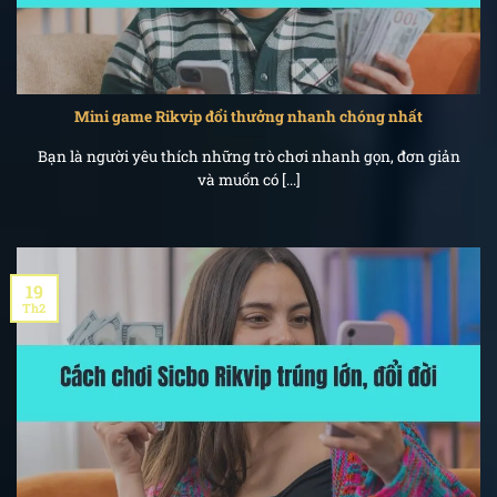
Mini game Rikvip đổi thưởng nhanh chóng nhất
Bạn là người yêu thích những trò chơi nhanh gọn, đơn giản
và muốn có [...]
19
Th2