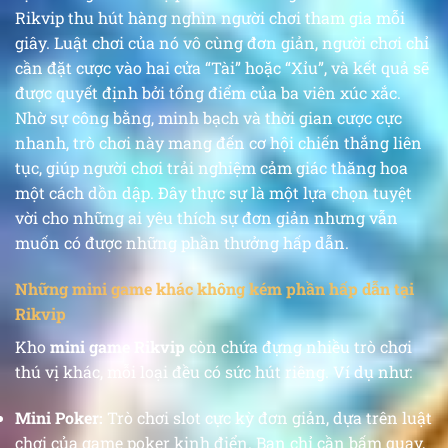
Rikvip thu hút hàng nghìn người chơi tham gia mỗi
giây. Luật chơi của nó vô cùng đơn giản, người chơi chỉ
cần đặt cược vào hai cửa “Tài” hoặc “Xỉu”, và kết quả sẽ
được quyết định bởi tổng điểm của ba viên xúc xắc.
Nhờ sự công bằng, minh bạch và thời gian cược cực
nhanh, trò chơi này mang đến cơ hội chiến thắng liên
tục, giúp người chơi trải nghiệm cảm giác thăng hoa
một cách dồn dập. Đây thực sự là một lựa chọn tuyệt
vời cho những ai yêu thích sự đơn giản nhưng vẫn
muốn có được những phần thưởng hấp dẫn.
Những mini game khác không kém phần hấp dẫn tại
Rikvip
Kho
mini game Rikvip
còn chứa đựng nhiều trò chơi
thú vị khác, mỗi loại đều có sức hút riêng. Ví dụ như:
Mini Poker:
Trò chơi slot cực kỳ đơn giản, dựa trên luật
chơi của game poker kinh điển. Bạn chỉ cần bấm quay,