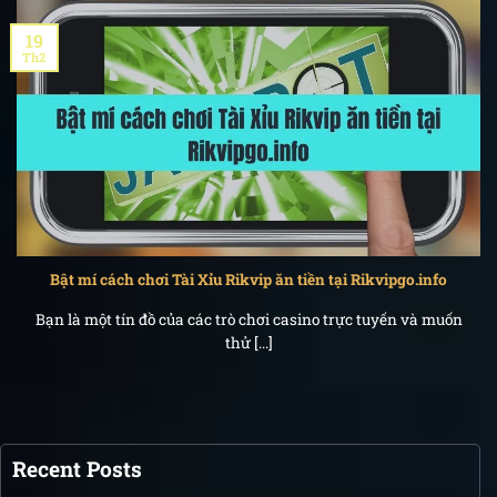
19
Th2
Bật mí cách chơi Tài Xỉu Rikvip ăn tiền tại Rikvipgo.info
Bạn là một tín đồ của các trò chơi casino trực tuyến và muốn
thử [...]
Recent Posts