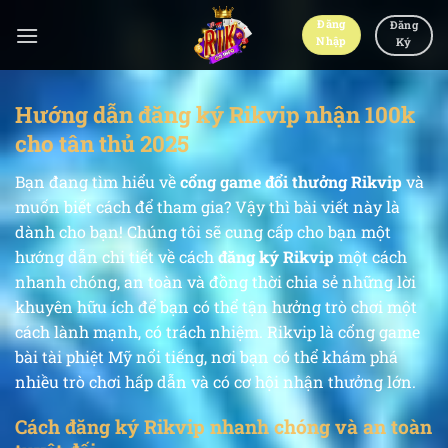
Bỏ
Đăng
Đăng
qua
Nhập
Ký
nội
dung
Hướng dẫn đăng ký Rikvip nhận 100k
cho tân thủ 2025
Bạn đang tìm hiểu về
cổng game đổi thưởng Rikvip
và
muốn biết cách để tham gia? Vậy thì bài viết này là
dành cho bạn! Chúng tôi sẽ cung cấp cho bạn một
hướng dẫn chi tiết về cách
đăng ký Rikvip
một cách
nhanh chóng, an toàn và đồng thời chia sẻ những lời
khuyên hữu ích để bạn có thể tận hưởng trò chơi một
cách lành mạnh, có trách nhiệm. Rikvip là cổng game
bài tài phiệt Mỹ nổi tiếng, nơi bạn có thể khám phá
nhiều trò chơi hấp dẫn và có cơ hội nhận thưởng lớn.
Cách đăng ký Rikvip nhanh chóng và an toàn