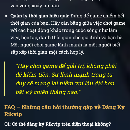
vào vòng xoáy nợ nần.
Quản lý thời gian hiệu quả:
Đừng để game chiếm hết
thời gian của bạn. Hãy cân bằng giữa việc chơi game
với các hoạt động khác trong cuộc sống như làm
việc, học tập, dành thời gian cho gia đình và bạn bè.
Một người chơi game lành mạnh là một người biết
sắp xếp thời gian một cách hợp lý.
“Hãy chơi game để giải trí, không phải
để kiếm tiền. Sự lành mạnh trong tư
duy sẽ mang lại niềm vui lâu dài hơn
bất kỳ chiến thắng nào.”
FAQ – Những câu hỏi thường gặp về Đăng Ký
Rikvip
Q1: Có thể đăng ký Rikvip trên điện thoại không?