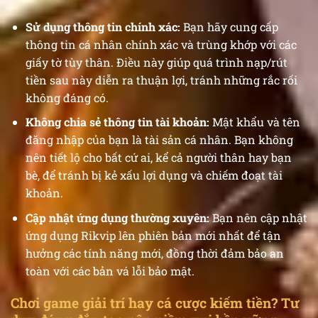
Sử dụng thông tin chính xác:
Bạn hãy cung cấp
thông tin cá nhân chính xác và trùng khớp với các
giấy tờ tùy thân. Điều này giúp quá trình nạp/rút
tiền sau này diễn ra thuận lợi, tránh những rắc rối
không đáng có.
Không chia sẻ thông tin tài khoản:
Mật khẩu và tên
đăng nhập của bạn là tài sản cá nhân. Bạn không
nên tiết lộ cho bất cứ ai, kể cả người thân hay bạn
bè, để tránh bị kẻ xấu lợi dụng và chiếm đoạt tài
khoản.
Cập nhật ứng dụng thường xuyên:
Bạn nên cập nhật
ứng dụng Rikvip lên phiên bản mới nhất để tận
hưởng các tính năng mới, đồng thời đảm bảo an
toàn với các bản vá lỗi bảo mật.
Chơi game giải trí hay cá cược kiếm tiền? Tư