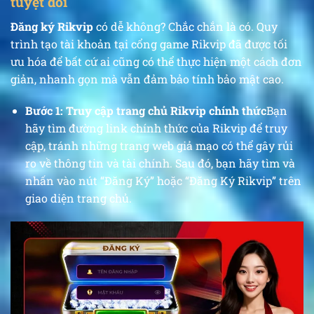
tuyệt đối
Đăng ký Rikvip
có dễ không? Chắc chắn là có. Quy
trình tạo tài khoản tại cổng game Rikvip đã được tối
ưu hóa để bất cứ ai cũng có thể thực hiện một cách đơn
giản, nhanh gọn mà vẫn đảm bảo tính bảo mật cao.
Bước 1: Truy cập trang chủ Rikvip chính thức
Bạn
hãy tìm đường link chính thức của Rikvip để truy
cập, tránh những trang web giả mạo có thể gây rủi
ro về thông tin và tài chính. Sau đó, bạn hãy tìm và
nhấn vào nút “Đăng Ký” hoặc “Đăng Ký Rikvip” trên
giao diện trang chủ.