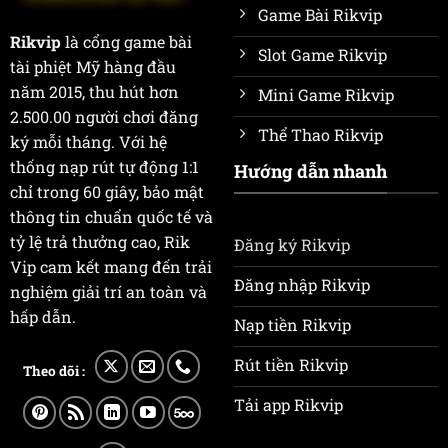
Game Bài Rikvip
Rikvip
là cổng game bài
Slot Game Rikvip
tài phiệt Mỹ hàng đầu
năm 2015, thu hút hơn
Mini Game Rikvip
2.500.00 người chơi đăng
Thể Thao Rikvip
ký mỗi tháng. Với hệ
thống nạp rút tự động 1:1
Hướng dẫn nhanh
chỉ trong 60 giây, bảo mật
thông tin chuẩn quốc tế và
tỷ lệ trả thưởng cao, Rik
Đăng ký Rikvip
Vip cam kết mang đến trải
Đăng nhập Rikvip
nghiệm giải trí an toàn và
hấp dẫn.
Nạp tiền Rikvip
Rút tiền Rikvip
Theo dõi :
Tải app Rikvip