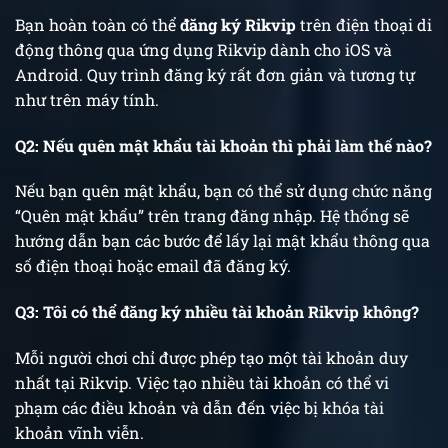
Bạn hoàn toàn có thể
đăng ký Rikvip
trên điện thoại di
động thông qua ứng dụng Rikvip dành cho iOS và
Android. Quy trình đăng ký rất đơn giản và tương tự
như trên máy tính.
Q2: Nếu quên mật khẩu tài khoản thì phải làm thế nào?
Nếu bạn quên mật khẩu, bạn có thể sử dụng chức năng
“Quên mật khẩu” trên trang đăng nhập. Hệ thống sẽ
hướng dẫn bạn các bước để lấy lại mật khẩu thông qua
số điện thoại hoặc email đã đăng ký.
Q3: Tôi có thể đăng ký nhiều tài khoản Rikvip không?
Mỗi người chơi chỉ được phép tạo một tài khoản duy
nhất tại Rikvip. Việc tạo nhiều tài khoản có thể vi
phạm các điều khoản và dẫn đến việc bị khóa tài
khoản vĩnh viễn.