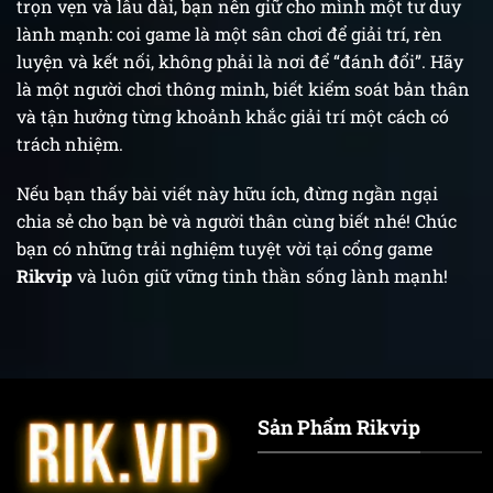
trọn vẹn và lâu dài, bạn nên giữ cho mình một tư duy
lành mạnh: coi game là một sân chơi để giải trí, rèn
luyện và kết nối, không phải là nơi để “đánh đổi”. Hãy
là một người chơi thông minh, biết kiểm soát bản thân
và tận hưởng từng khoảnh khắc giải trí một cách có
trách nhiệm.
Nếu bạn thấy bài viết này hữu ích, đừng ngần ngại
chia sẻ cho bạn bè và người thân cùng biết nhé! Chúc
bạn có những trải nghiệm tuyệt vời tại cổng game
Rikvip
và luôn giữ vững tinh thần sống lành mạnh!
Sản Phẩm Rikvip