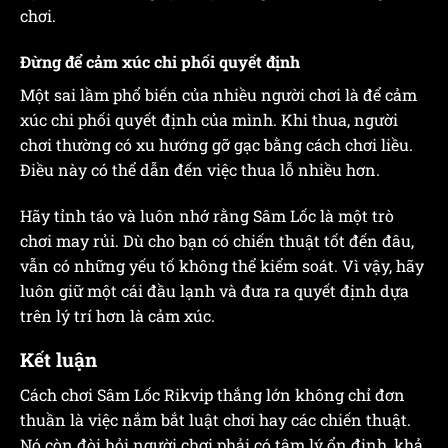
chơi.
Đừng để cảm xúc chi phối quyết định
Một sai lầm phổ biến của nhiều người chơi là để cảm
xúc chi phối quyết định của mình. Khi thua, người
chơi thường có xu hướng gỡ gạc bằng cách chơi liều.
Điều này có thể dẫn đến việc thua lỗ nhiều hơn.
Hãy tỉnh táo và luôn nhớ rằng Sâm Lốc là một trò
chơi may rủi. Dù cho bạn có chiến thuật tốt đến đâu,
vẫn có những yếu tố không thể kiểm soát. Vì vậy, hãy
luôn giữ một cái đầu lạnh và đưa ra quyết định dựa
trên lý trí hơn là cảm xúc.
Kết luận
Cách chơi
Sâm Lốc Rikvip
thắng lớn không chỉ đơn
thuần là việc nắm bắt luật chơi hay các chiến thuật.
Nó còn đòi hỏi người chơi phải có tâm lý ổn định, khả