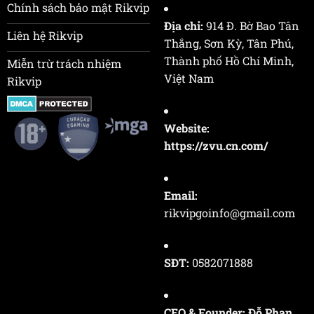
Chính sách bảo mật Rikvip
Địa chỉ:
914 Đ. Bờ Bao Tân
Liên hệ Rikvip
Thắng, Sơn Kỳ, Tân Phú,
Thành phố Hồ Chí Minh,
Miễn trừ trách nhiệm
Việt Nam
Rikvip
Website:
https://zvu.cn.com/
Email:
rikvipgoinfo@gmail.com
SĐT:
0582071888
CEO & Founder:
Đỗ Phan