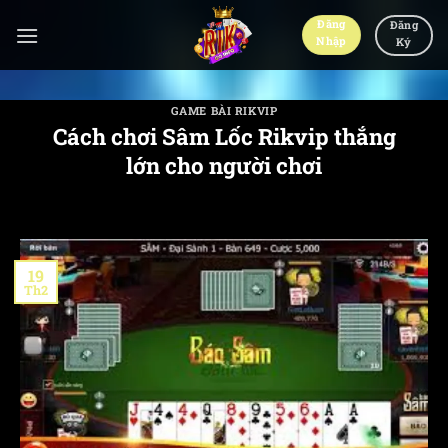
Bỏ
Đăng
Đăng
qua
Nhập
Ký
nội
dung
GAME BÀI RIKVIP
Cách chơi Sâm Lốc Rikvip thắng
lớn cho người chơi
19
Th2