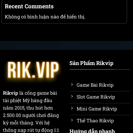
Recent Comments
Không có bình luận nào để hiển thị.
Sản Phẩm Rikvip
Game Bài Rikvip
Rikvip
là cổng game bài
Slot Game Rikvip
tài phiệt Mỹ hàng đầu
năm 2015, thu hút hơn
Mini Game Rikvip
2.500.00 người chơi đăng
Thể Thao Rikvip
ký mỗi tháng. Với hệ
thống nạp rút tự động 1:1
Hướng dẫn nhanh