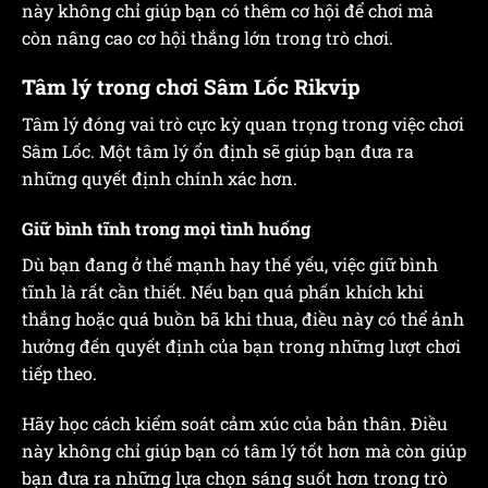
này không chỉ giúp bạn có thêm cơ hội để chơi mà
còn nâng cao cơ hội thắng lớn trong trò chơi.
Tâm lý trong chơi Sâm Lốc Rikvip
Tâm lý đóng vai trò cực kỳ quan trọng trong việc chơi
Sâm Lốc. Một tâm lý ổn định sẽ giúp bạn đưa ra
những quyết định chính xác hơn.
Giữ bình tĩnh trong mọi tình huống
Dù bạn đang ở thế mạnh hay thế yếu, việc giữ bình
tĩnh là rất cần thiết. Nếu bạn quá phấn khích khi
thắng hoặc quá buồn bã khi thua, điều này có thể ảnh
hưởng đến quyết định của bạn trong những lượt chơi
tiếp theo.
Hãy học cách kiểm soát cảm xúc của bản thân. Điều
này không chỉ giúp bạn có tâm lý tốt hơn mà còn giúp
bạn đưa ra những lựa chọn sáng suốt hơn trong trò