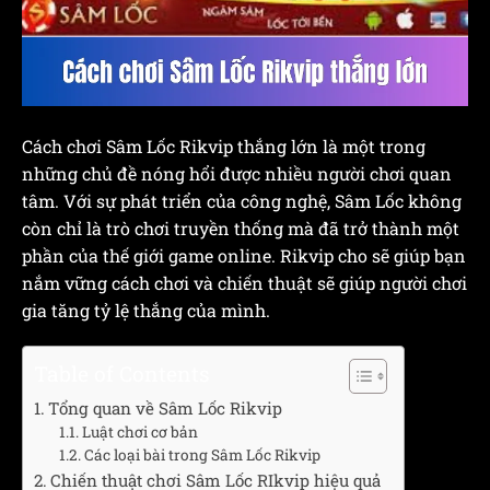
Cách chơi Sâm Lốc Rikvip thắng lớn
là một trong
những chủ đề nóng hổi được nhiều người chơi quan
tâm. Với sự phát triển của công nghệ, Sâm Lốc không
còn chỉ là trò chơi truyền thống mà đã trở thành một
phần của thế giới game online.
Rikvip
cho sẽ giúp bạn
nắm vững cách chơi và chiến thuật sẽ giúp người chơi
gia tăng tỷ lệ thắng của mình.
Table of Contents
Tổng quan về Sâm Lốc Rikvip
Luật chơi cơ bản
Các loại bài trong Sâm Lốc Rikvip
Chiến thuật chơi Sâm Lốc RIkvip hiệu quả