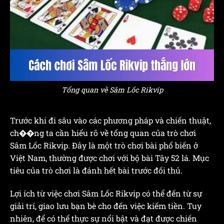
Tổng quan về Sâm Lốc Rikvip
Trước khi đi sâu vào các phương pháp và chiến thuật,
ch��ng ta cần hiểu rõ về tổng quan của trò chơi
Sâm Lốc Rikvip. Đây là một trò chơi bài phổ biến ở
Việt Nam, thường được chơi với bộ bài Tây 52 lá. Mục
tiêu của trò chơi là đánh hết bài trước đối thủ.
Lợi ích từ việc chơi Sâm Lốc Rikvip có thể đến từ sự
giải trí, giao lưu bạn bè cho đến việc kiếm tiền. Tuy
nhiên, để có thể thực sự nổi bật và đạt được chiến