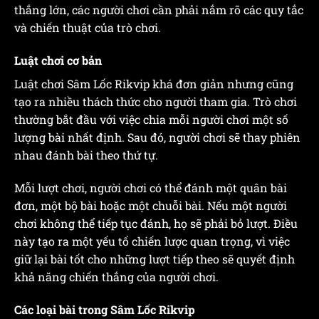
thắng lớn, các người chơi cần phải nắm rõ các quy tắc
và chiến thuật của trò chơi.
Luật chơi cơ bản
Luật chơi Sâm Lốc Rikvip khá đơn giản nhưng cũng
tạo ra nhiều thách thức cho người tham gia. Trò chơi
thường bắt đầu với việc chia mỗi người chơi một số
lượng bài nhất định. Sau đó, người chơi sẽ thay phiên
nhau đánh bài theo thứ tự.
Mỗi lượt chơi, người chơi có thể đánh một quân bài
đơn, một bộ bài hoặc một chuỗi bài. Nếu một người
chơi không thể tiếp tục đánh, họ sẽ phải bỏ lượt. Điều
này tạo ra một yếu tố chiến lược quan trọng, vì việc
giữ lại bài tốt cho những lượt tiếp theo sẽ quyết định
khả năng chiến thắng của người chơi.
Các loại bài trong Sâm Lốc Rikvip