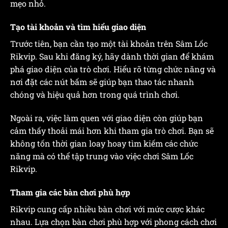
mẹo nhỏ.
Tạo tài khoản và tìm hiểu giao diện
Trước tiên, bạn cần tạo một tài khoản trên Sâm Lốc
Rikvip. Sau khi đăng ký, hãy dành thời gian để khám
phá giao diện của trò chơi. Hiểu rõ từng chức năng và
nơi đặt các nút bấm sẽ giúp bạn thao tác nhanh
chóng và hiệu quả hơn trong quá trình chơi.
Ngoài ra, việc làm quen với giao diện còn giúp bạn
cảm thấy thoải mái hơn khi tham gia trò chơi. Bạn sẽ
không tốn thời gian loay hoay tìm kiếm các chức
năng mà có thể tập trung vào việc chơi Sâm Lốc
Rikvip.
Tham gia các bàn chơi phù hợp
Rikvip cung cấp nhiều bàn chơi với mức cược khác
nhau. Lựa chọn bàn chơi phù hợp với phong cách chơi