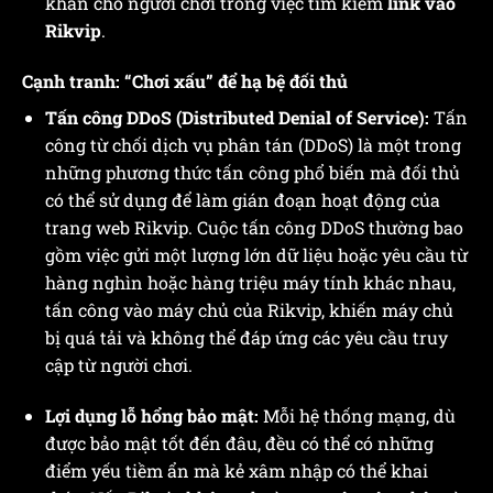
khăn cho người chơi trong việc tìm kiếm
link vào
Rikvip
.
Cạnh tranh: “Chơi xấu” để hạ bệ đối thủ
Tấn công DDoS (Distributed Denial of Service):
Tấn
công từ chối dịch vụ phân tán (DDoS) là một trong
những phương thức tấn công phổ biến mà đối thủ
có thể sử dụng để làm gián đoạn hoạt động của
trang web Rikvip. Cuộc tấn công DDoS thường bao
gồm việc gửi một lượng lớn dữ liệu hoặc yêu cầu từ
hàng nghìn hoặc hàng triệu máy tính khác nhau,
tấn công vào máy chủ của Rikvip, khiến máy chủ
bị quá tải và không thể đáp ứng các yêu cầu truy
cập từ người chơi.
Lợi dụng lỗ hổng bảo mật:
Mỗi hệ thống mạng, dù
được bảo mật tốt đến đâu, đều có thể có những
điểm yếu tiềm ẩn mà kẻ xâm nhập có thể khai