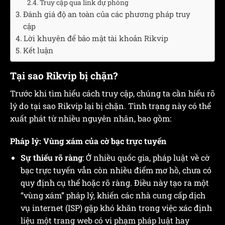
Truy cập qua link dự phòng
Đánh giá độ an toàn của các phương pháp truy
cập
Lời khuyên để bảo mật tài khoản Rikvip
Kết luận
Tại sao Rikvip bị chặn?
Trước khi tìm hiểu cách truy cập, chúng ta cần hiểu rõ
lý do tại sao Rikvip lại bị chặn. Tình trạng này có thể
xuất phát từ nhiều nguyên nhân, bao gồm:
Pháp lý: Vùng xám của cờ bạc trực tuyến
Sự thiếu rõ ràng
: Ở nhiều quốc gia, pháp luật về cờ
bạc trực tuyến vẫn còn nhiều điểm mơ hồ, chưa có
quy định cụ thể hoặc rõ ràng. Điều này tạo ra một
“vùng xám” pháp lý, khiến các nhà cung cấp dịch
vụ internet (ISP) gặp khó khăn trong việc xác định
liệu một trang web có vi phạm pháp luật hay