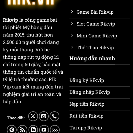
Game Bài Rikvip
Rikvip
là cổng game bài
Slot Game Rikvip
tài phiệt Mỹ hàng đầu
năm 2015, thu hút hơn
Mini Game Rikvip
2.500.00 người chơi đăng
Thể Thao Rikvip
ký mỗi tháng. Với hệ
thống nạp rút tự động 1:1
Hướng dẫn nhanh
chỉ trong 60 giây, bảo mật
thông tin chuẩn quốc tế và
tỷ lệ trả thưởng cao, Rik
Đăng ký Rikvip
Vip cam kết mang đến trải
Đăng nhập Rikvip
nghiệm giải trí an toàn và
hấp dẫn.
Nạp tiền Rikvip
Rút tiền Rikvip
Theo dõi :
Tải app Rikvip