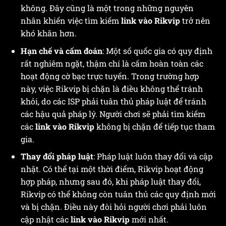
không. Đây cũng là một trong những nguyên
nhân khiến việc tìm kiếm
link vào Rikvip
trở nên
khó khăn hơn.
Hạn chế và cấm đoán
: Một số quốc gia có quy định
rất nghiêm ngặt, thậm chí là cấm hoàn toàn các
hoạt động cờ bạc trực tuyến. Trong trường hợp
này, việc Rikvip bị chặn là điều không thể tránh
khỏi, do các ISP phải tuân thủ pháp luật để tránh
các hậu quả pháp lý. Người chơi sẽ phải tìm kiếm
các
link vào Rikvip
không bị chặn để tiếp tục tham
gia.
Thay đổi pháp luật
: Pháp luật luôn thay đổi và cập
nhật. Có thể tại một thời điểm, Rikvip hoạt động
hợp pháp, nhưng sau đó, khi pháp luật thay đổi,
Rikvip có thể không còn tuân thủ các quy định mới
và bị chặn. Điều này đòi hỏi người chơi phải luôn
cập nhật các
link vào Rikvip
mới nhất.