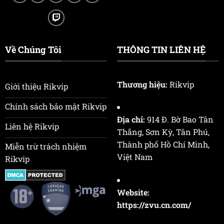
Về Chúng Tôi
THÔNG TIN LIÊN HỆ
Thương hiệu:
Rikvip
Giới thiệu Rikvip
Chính sách bảo mật Rikvip
Địa chỉ:
914 Đ. Bờ Bao Tân
Liên hệ Rikvip
Thắng, Sơn Kỳ, Tân Phú,
Thành phố Hồ Chí Minh,
Miễn trừ trách nhiệm
Việt Nam
Rikvip
Website:
https://zvu.cn.com/