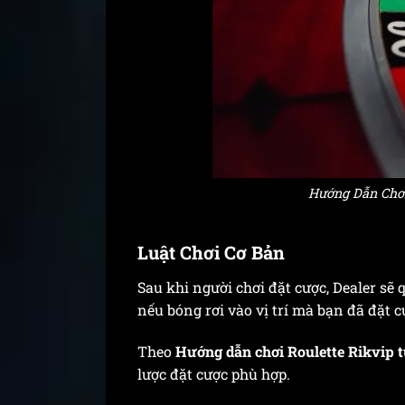
Hướng Dẫn Chơi
Luật Chơi Cơ Bản
Sau khi người chơi đặt cược, Dealer sẽ
nếu bóng rơi vào vị trí mà bạn đã đặt 
Theo
Hướng dẫn chơi Roulette Rikvip 
lược đặt cược phù hợp.