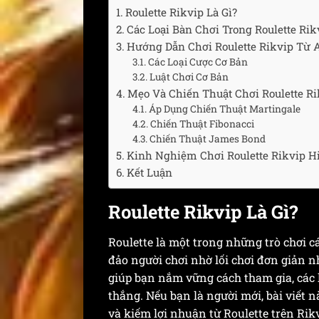
Roulette Rikvip Là Gì?
Các Loại Bàn Chơi Trong Roulette Rik
Hướng Dẫn Chơi Roulette Rikvip Từ 
Các Loại Cược Cơ Bản
Luật Chơi Cơ Bản
Mẹo Và Chiến Thuật Chơi Roulette Ri
Áp Dụng Chiến Thuật Martingale
Chiến Thuật Fibonacci
Chiến Thuật James Bond
Kinh Nghiệm Chơi Roulette Rikvip H
Kết Luận
Roulette Rikvip Là Gì?
Roulette là một trong những trò chơi cá
đảo người chơi nhờ lối chơi đơn giản 
giúp bạn nắm vững cách tham gia, các l
thắng. Nếu bạn là người mới, bài viết 
và kiếm lợi nhuận từ Roulette trên Rikv