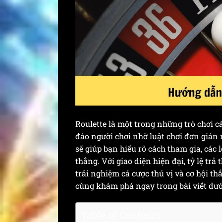
Roulette là một trong những trò chơi c
đảo người chơi nhờ luật chơi đơn giản
sẽ giúp bạn hiểu rõ cách tham gia, các 
thắng. Với giao diện hiện đại, tỷ lệ trả
trải nghiệm cá cược thú vị và cơ hội th
cùng khám phá ngay trong bài viết dướ
Table of Contents