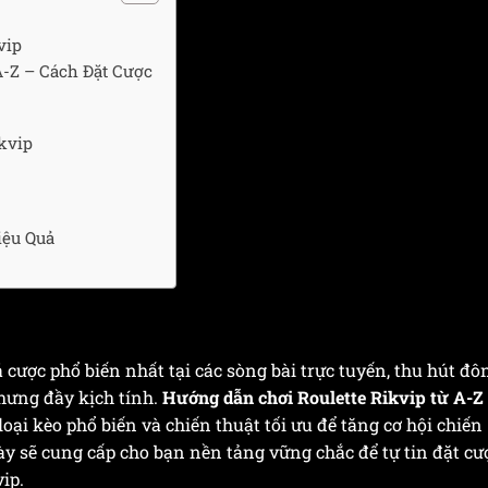
vip
A-Z – Cách Đặt Cược
kvip
iệu Quả
 cược phổ biến nhất tại các sòng bài trực tuyến, thu hút đô
nhưng đầy kịch tính.
Hướng dẫn chơi Roulette Rikvip từ A-Z
oại kèo phổ biến và chiến thuật tối ưu để tăng cơ hội chiến
này sẽ cung cấp cho bạn nền tảng vững chắc để tự tin đặt cư
ip.