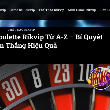
kvip
Game bài Rikvip
Thể Thao Rikvip
Mini Game Rikvip
Liên H
THỂ THAO RIKVIP
ulette Rikvip Từ A-Z – Bí Quyết
n Thắng Hiệu Quả