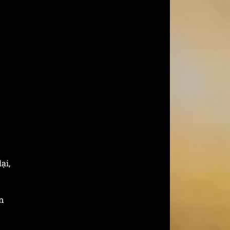
ại,
ến