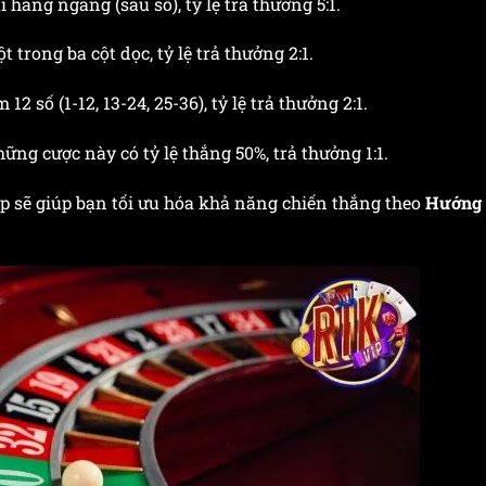
 hàng ngang (sáu số), tỷ lệ trả thưởng 5:1.
 trong ba cột dọc, tỷ lệ trả thưởng 2:1.
2 số (1-12, 13-24, 25-36), tỷ lệ trả thưởng 2:1.
ững cược này có tỷ lệ thắng 50%, trả thưởng 1:1.
ợp sẽ giúp bạn tối ưu hóa khả năng chiến thắng theo
Hướng