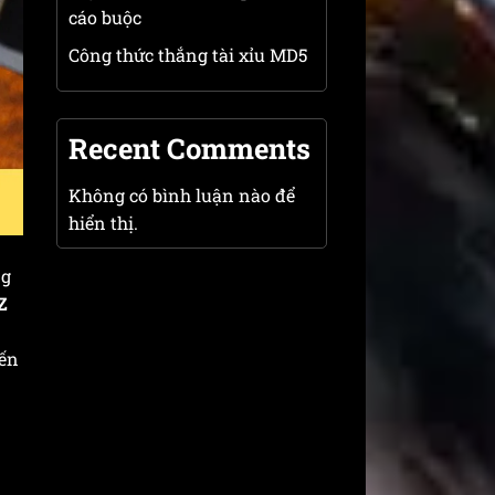
cáo buộc
Công thức thắng tài xỉu MD5
Recent Comments
Không có bình luận nào để
hiển thị.
ng
Z
ến