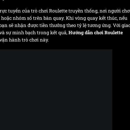
rực tuyến của trò chơi Roulette truyền thống, nơi người chơ
c hoặc nhóm số trên bàn quay. Khi vòng quay kết thúc, nếu
 bạn sẽ nhận được tiền thưởng theo tỷ lệ tương ứng. Với gia
n và sự minh bạch trong kết quả,
Hướng dẫn chơi Roulette
 vận hành trò chơi này.