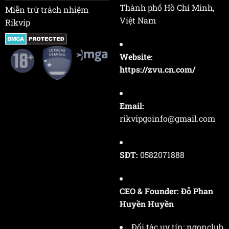
Thành phố Hồ Chí Minh,
Miễn trừ trách nhiệm
Việt Nam
Rikvip
Website:
https://zvu.cn.com/
Email:
rikvipgoinfo@gmail.com
SĐT:
0582071888
CEO & Founder:
Đỗ Phan
Huyền Huyền
Đối tác uy tín:
ngonclub