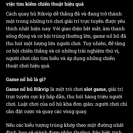
việc tìm kiếm chiến thuật hiệu quả
Cách quay hũ Rikvip dễ thắng đã và đang trở thành
một trong những trò chơi giải trí trực tuyến được yêu
thích nhất hiện nay. Với giao diện bắt mắt, âm thanh
sống động và cơ hội trúng thưởng lớn, game nổ hũ đã
thu hút một lượng lớn người chơi. Tuy nhiên, để tăng
cơ hội chiến thắng và có những trải nghiệm thú vị,
người chơi cần tìm hiểu và áp dụng những chiến
thuật chơi hiệu quả.
Game nổ hũ là gì?
Game nổ hũ Rikvip
là một trò chơi
slot game,
giải trí
trực tuyến cực kỳ hấp dẫn, thu hút hàng triệu người
chơi. Luật chơi của nổ hũ khá đơn giản: người chơi chỉ
cần đặt cược và quay các vòng quay.
Nếu các biểu tượng trùng khớp theo một đường nhất
định, bạn sẽ giành được phần thưởng. Đặc biệt, tính