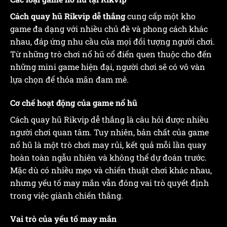
Cách quay hũ Rikvip dễ thắng
cung cấp một kho
game đa dạng với nhiều chủ đề và phong cách khác
nhau, đáp ứng nhu cầu của mọi đối tượng người chơi.
Từ những trò chơi nổ hũ cổ điển quen thuộc cho đến
những mini game hiện đại, người chơi sẽ có vô vàn
lựa chọn để thỏa mãn đam mê.
Cơ chế hoạt động của game nổ hũ
Cách quay hũ Rikvip dễ thắng là câu hỏi được nhiều
người chơi quan tâm. Tuy nhiên, bản chất của game
nổ hũ là một trò chơi may rủi, kết quả mỗi lần quay
hoàn toàn ngẫu nhiên và không thể dự đoán trước.
Mặc dù có nhiều mẹo và chiến thuật chơi khác nhau,
nhưng yếu tố may mắn vẫn đóng vai trò quyết định
trong việc giành chiến thắng.
Vai trò của yếu tố may mắn