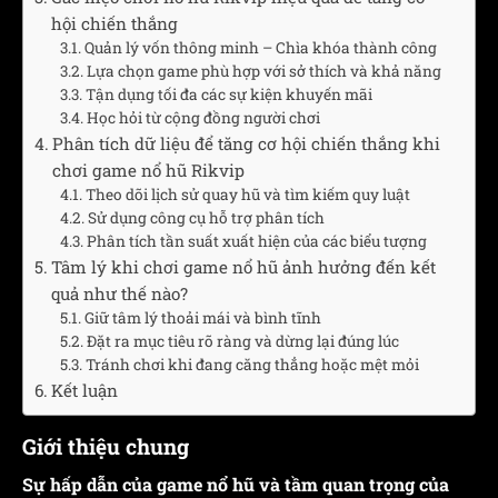
hội chiến thắng
Quản lý vốn thông minh – Chìa khóa thành công
Lựa chọn game phù hợp với sở thích và khả năng
Tận dụng tối đa các sự kiện khuyến mãi
Học hỏi từ cộng đồng người chơi
Phân tích dữ liệu để tăng cơ hội chiến thắng khi
chơi game nổ hũ Rikvip
Theo dõi lịch sử quay hũ và tìm kiếm quy luật
Sử dụng công cụ hỗ trợ phân tích
Phân tích tần suất xuất hiện của các biểu tượng
Tâm lý khi chơi game nổ hũ ảnh hưởng đến kết
quả như thế nào?
Giữ tâm lý thoải mái và bình tĩnh
Đặt ra mục tiêu rõ ràng và dừng lại đúng lúc
Tránh chơi khi đang căng thẳng hoặc mệt mỏi
Kết luận
Giới thiệu chung
Sự hấp dẫn của game nổ hũ và tầm quan trọng của