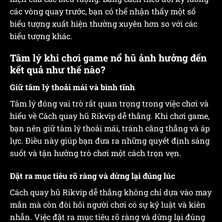
các vòng quay trước, bạn có thể nhận thấy một số
biểu tượng xuất hiện thường xuyên hơn so với các
biểu tượng khác.
Tâm lý khi chơi game nổ hũ ảnh hưởng đến
kết quả như thế nào?
Giữ tâm lý thoải mái và bình tĩnh
Tâm lý đóng vai trò rất quan trọng trong việc chơi và
hiểu về Cách quay hũ Rikvip dễ thắng. Khi chơi game,
bạn nên giữ tâm lý thoải mái, tránh căng thẳng và áp
lực. Điều này giúp bạn đưa ra những quyết định sáng
suốt và tận hưởng trò chơi một cách trọn vẹn.
Đặt ra mục tiêu rõ ràng và dừng lại đúng lúc
Cách quay hũ Rikvip dễ thắng không chỉ dựa vào may
mắn mà còn đòi hỏi người chơi có sự kỷ luật và kiên
nhẫn. Việc đặt ra mục tiêu rõ ràng và dừng lại đúng