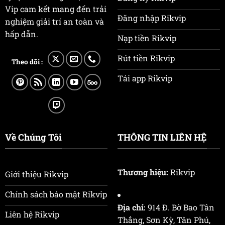
Vip cam kết mang đến trải
Đăng nhập Rikvip
nghiệm giải trí an toàn và
hấp dẫn.
Nạp tiền Rikvip
Rút tiền Rikvip
Theo dõi :
Tải app Rikvip
Về Chúng Tôi
THÔNG TIN LIÊN HỆ
Thương hiệu:
Rikvip
Giới thiệu Rikvip
Chính sách bảo mật Rikvip
Địa chỉ:
914 Đ. Bờ Bao Tân
Liên hệ Rikvip
Thắng, Sơn Kỳ, Tân Phú,