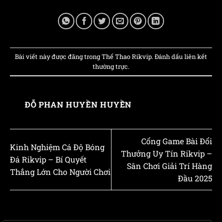
Bài viết này được đăng trong
Thể Thao Rikvip
. Đánh dấu
liên kết
thường trực
.
ĐỖ PHAN HUYỀN HUYỀN
Cổng Game Bài Đổi
Kinh Nghiệm Cá Độ Bóng
Thưởng Uy Tín Rikvip –
Đá Rikvip – Bí Quyết
Sân Chơi Giải Trí Hàng
Thắng Lớn Cho Người Chơi
Đầu 2025