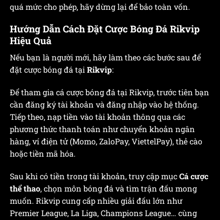
quá mức cho phép, hãy dừng lại để bảo toàn vốn.
Hướng Dẫn Cách Đặt Cược Bóng Đá Rikvip
Hiệu Quả
Nếu bạn là người mới, hãy làm theo các bước sau để
đặt cược bóng đá tại
Rikvip
:
Để tham gia cá cược bóng đá tại Rikvip, trước tiên bạn
cần đăng ký tài khoản và đăng nhập vào hệ thống.
Tiếp theo, nạp tiền vào tài khoản thông qua các
phương thức thanh toán như chuyển khoản ngân
hàng, ví điện tử (Momo, ZaloPay, ViettelPay), thẻ cào
hoặc tiền mã hóa.
Sau khi có tiền trong tài khoản, truy cập mục
Cá cược
thể thao
, chọn môn bóng đá và tìm trận đấu mong
muốn. Rikvip cung cấp nhiều giải đấu lớn như
Premier League, La Liga, Champions League… cùng