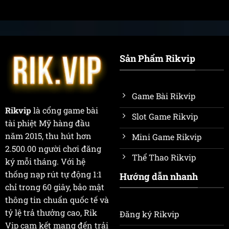
Sản Phẩm Rikvip
Game Bài Rikvip
Rikvip
là cổng game bài
Slot Game Rikvip
tài phiệt Mỹ hàng đầu
năm 2015, thu hút hơn
Mini Game Rikvip
2.500.00 người chơi đăng
Thể Thao Rikvip
ký mỗi tháng. Với hệ
thống nạp rút tự động 1:1
Hướng dẫn nhanh
chỉ trong 60 giây, bảo mật
thông tin chuẩn quốc tế và
tỷ lệ trả thưởng cao, Rik
Đăng ký Rikvip
Vip cam kết mang đến trải