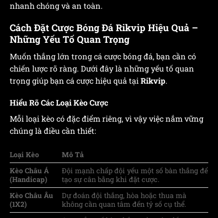
nhanh chóng và an toàn.
Cách Đặt Cược Bóng Đá Rikvip Hiệu Quả –
Những Yếu Tố Quan Trọng
Muốn thắng lớn trong cá cược bóng đá, bạn cần có
chiến lược rõ ràng. Dưới đây là những yếu tố quan
trọng giúp bạn cá cược hiệu quả tại
Rikvip
.
Hiểu Rõ Các Loại Kèo Cược
Mỗi loại kèo có đặc điểm riêng, vì vậy việc nắm vững
chúng là điều cần thiết:
Loại Kèo
Mô Tả
Kèo Châu Á
Đội mạnh chấp đội yếu một số bàn thắng để
(Handicap)
tạo sự cân bằng khi đặt cược.
Kèo Châu Âu
Dự đoán đội thắng, hòa hoặc thua mà
(1X2)
không cần quan tâm đến tỷ số cụ thể.