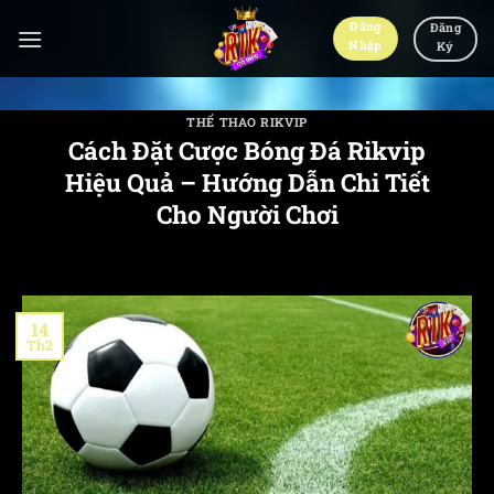
Bỏ
Đăng
Đăng
qua
Nhập
Ký
nội
dung
THỂ THAO RIKVIP
Cách Đặt Cược Bóng Đá Rikvip
Hiệu Quả – Hướng Dẫn Chi Tiết
Cho Người Chơi
14
Th2