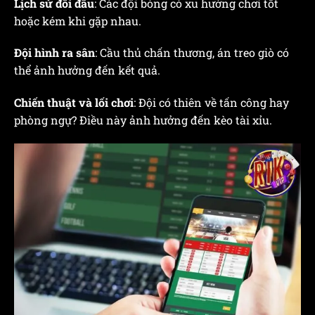
Lịch sử đối đầu
: Các đội bóng có xu hướng chơi tốt
hoặc kém khi gặp nhau.
Đội hình ra sân
: Cầu thủ chấn thương, án treo giò có
thể ảnh hưởng đến kết quả.
Chiến thuật và lối chơi
: Đội có thiên về tấn công hay
phòng ngự? Điều này ảnh hưởng đến kèo tài xỉu.