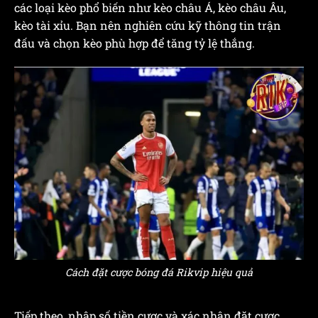
các loại kèo phổ biến như kèo châu Á, kèo châu Âu,
kèo tài xỉu. Bạn nên nghiên cứu kỹ thông tin trận
đấu và chọn kèo phù hợp để tăng tỷ lệ thắng.
Cách đặt cược bóng đá Rikvip hiệu quả
Tiếp theo, nhập số tiền cược và xác nhận đặt cược.