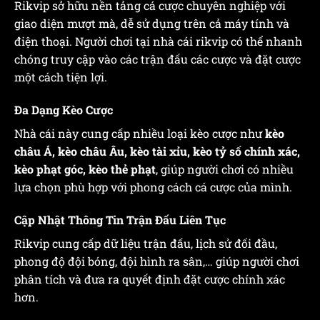
Rikvip sở hữu nền tảng cá cược chuyên nghiệp với
giao diện mượt mà, dễ sử dụng trên cả máy tính và
điện thoại. Người chơi tại nhà cái rikvip có thể nhanh
chóng truy cập vào các trận đấu các cược và đặt cược
một cách tiện lợi.
Đa Dạng Kèo Cược
Nhà cái này cung cấp nhiều loại kèo cược như
kèo
châu Á, kèo châu Âu, kèo tài xỉu, kèo tỷ số chính xác,
kèo phạt góc, kèo thẻ phạt
, giúp người chơi có nhiều
lựa chọn phù hợp với phong cách cá cược của mình.
Cập Nhật Thông Tin Trận Đấu Liên Tục
Rikvip cung cấp dữ liệu trận đấu, lịch sử đối đầu,
phong độ đội bóng, đội hình ra sân,… giúp người chơi
phân tích và đưa ra quyết định đặt cược chính xác
hơn.