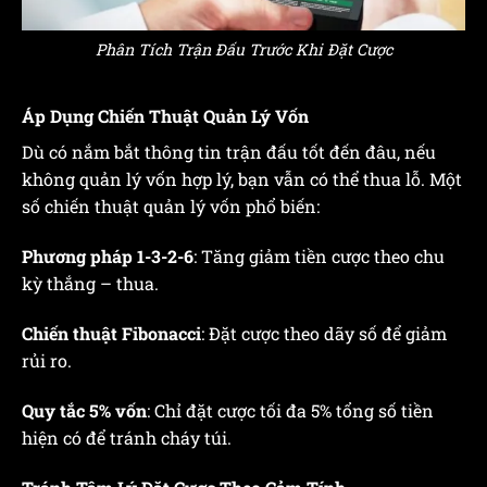
Phân Tích Trận Đấu Trước Khi Đặt Cược
Áp Dụng Chiến Thuật Quản Lý Vốn
Dù có nắm bắt thông tin trận đấu tốt đến đâu, nếu
không quản lý vốn hợp lý, bạn vẫn có thể thua lỗ. Một
số chiến thuật quản lý vốn phổ biến:
Phương pháp 1-3-2-6
: Tăng giảm tiền cược theo chu
kỳ thắng – thua.
Chiến thuật Fibonacci
: Đặt cược theo dãy số để giảm
rủi ro.
Quy tắc 5% vốn
: Chỉ đặt cược tối đa 5% tổng số tiền
hiện có để tránh cháy túi.