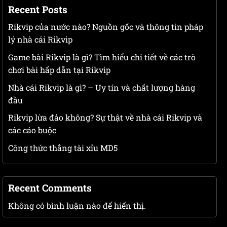
Recent Posts
Rikvip của nước nào? Nguồn gốc và thông tin pháp
lý nhà cái Rikvip
Game bài Rikvip là gì? Tìm hiểu chi tiết về các trò
chơi bài hấp dẫn tại Rikvip
Nhà cái Rikvip là gì? – Uy tín và chất lượng hàng
đầu
Rikvip lừa đảo không? Sự thật về nhà cái Rikvip và
các cáo buộc
Công thức thắng tài xỉu MD5
Recent Comments
Không có bình luận nào để hiển thị.